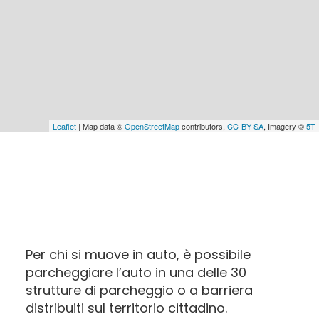
Leaflet
| Map data ©
OpenStreetMap
contributors,
CC-BY-SA
, Imagery ©
5T
Parcheggi
Per chi si muove in auto, è possibile
parcheggiare l’auto in una delle 30
in
strutture di parcheggio o a barriera
distribuiti sul territorio cittadino.