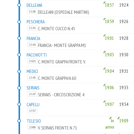
DELLEANI
18:57
19:24
DELLEANI (OSPEDALE MARTINI)
2138
PESCHIERA
18:59
19:26
C. MONTE CUCCO N.45
2141
FRANCIA
19:01
19:28
FRANCIA - MONTE GRAPPA M1
2143
PACCHIOTTI
19:03
19:30
C. MONTE GRAPPA FRONTE V.
2425
PACCHIOTTI
MEDICI
19:04
19:31
C. MONTE GRAPPA N.60
2145
SERVAIS
19:06
19:33
SERVAIS - CIRCOSCRIZIONE 4
2147
CAPELLI
19:07
19:34
3737
TELESIO
In
19:09
arrivo
V. SERVAIS FRONTE N.71
2388