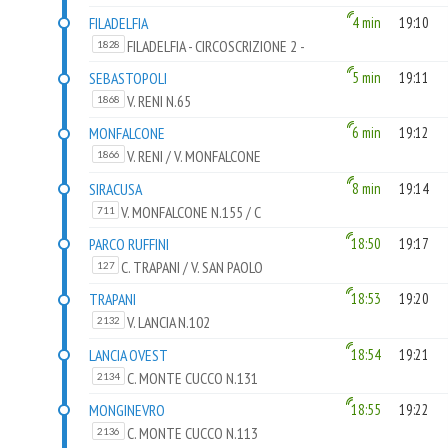
FILADELFIA
4 min
19:10
FILADELFIA - CIRCOSCRIZIONE 2 -
1828
CASCINA GIAIONE
SEBASTOPOLI
5 min
19:11
V. RENI N.65
1868
MONFALCONE
6 min
19:12
V. RENI / V. MONFALCONE
1866
SIRACUSA
8 min
19:14
V. MONFALCONE N.155 / C
711
PARCO RUFFINI
18:50
19:17
C. TRAPANI / V. SAN PAOLO
127
TRAPANI
18:53
19:20
V. LANCIA N.102
2132
LANCIA OVEST
18:54
19:21
C. MONTE CUCCO N.131
2134
MONGINEVRO
18:55
19:22
C. MONTE CUCCO N.113
2136