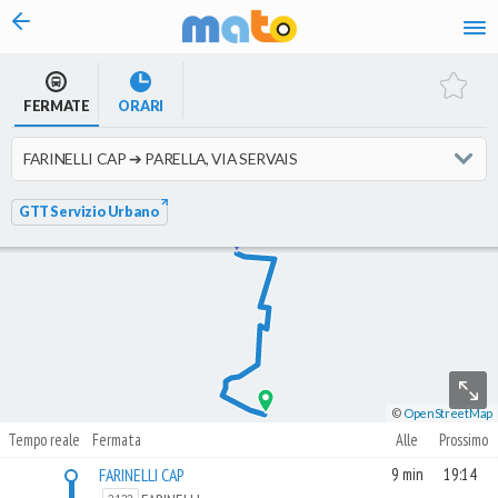
vai al contenuto
FERMATE
ORARI
GTT Servizio Urbano
©
OpenStreetMap
Tempo reale
Fermata
Alle
Prossimo
FARINELLI CAP
9 min
19:14