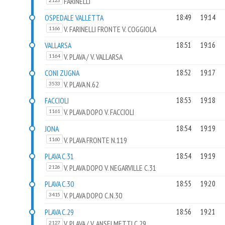
FARINELLI
2123
OSPEDALE VALLETTA
18:49
19:14
V. FARINELLI FRONTE V. COGGIOLA
1166
VALLARSA
18:51
19:16
V. PLAVA / V. VALLARSA
1164
CONI ZUGNA
18:52
19:17
V. PLAVA N.62
3533
FACCIOLI
18:53
19:18
V. PLAVA DOPO V. FACCIOLI
1161
JONA
18:54
19:19
V. PLAVA FRONTE N.119
1160
PLAVA C.31
18:54
19:19
V. PLAVA DOPO V. NEGARVILLE C.31
2126
PLAVA C.30
18:55
19:20
V. PLAVA DOPO C.N.30
3415
PLAVA C.29
18:56
19:21
V. PLAVA / V. ANSELMETTI C.29
2127