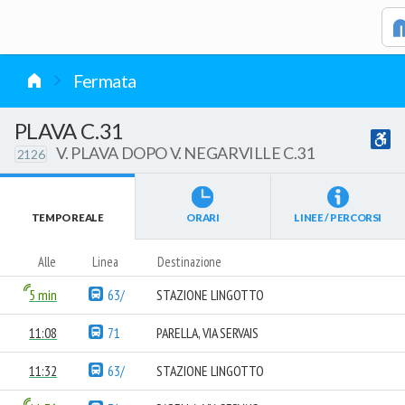
vai al contenuto
Fermata
PLAVA C.31
V. PLAVA DOPO V. NEGARVILLE C.31
2126
TEMPO REALE
ORARI
LINEE / PERCORSI
Alle
Linea
Destinazione
5 min
63/
STAZIONE LINGOTTO
11:08
71
PARELLA, VIA SERVAIS
11:32
63/
STAZIONE LINGOTTO