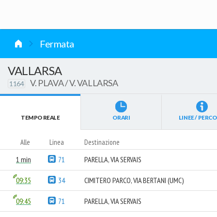
vai al contenuto
Fermata
VALLARSA
V. PLAVA / V. VALLARSA
1164
TEMPO REALE
ORARI
LINEE / PERCO
Alle
Linea
Destinazione
1 min
71
PARELLA, VIA SERVAIS
09:35
34
CIMITERO PARCO, VIA BERTANI (UMC)
09:45
71
PARELLA, VIA SERVAIS