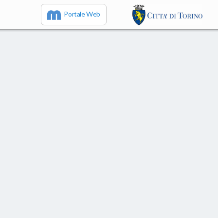
Portale Web
IT
EN
FR