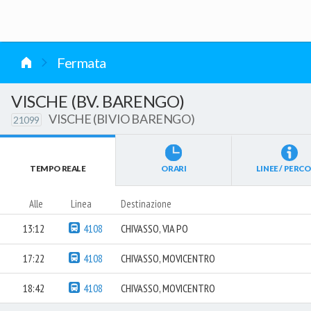
vai al contenuto
Fermata
VISCHE (BV. BARENGO)
VISCHE (BIVIO BARENGO)
21099
TEMPO REALE
ORARI
LINEE / PERCO
Alle
Linea
Destinazione
13:12
4108
CHIVASSO, VIA PO
17:22
4108
CHIVASSO, MOVICENTRO
18:42
4108
CHIVASSO, MOVICENTRO