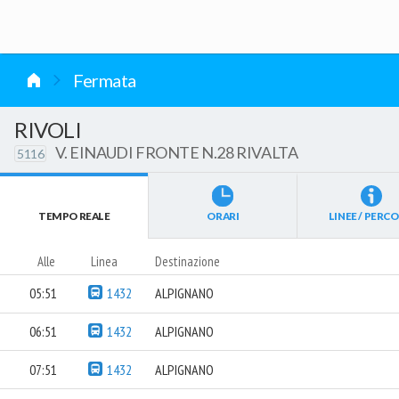
vai al contenuto
Fermata
RIVOLI
V. EINAUDI FRONTE N.28 RIVALTA
5116
TEMPO REALE
ORARI
LINEE / PERCO
Alle
Linea
Destinazione
05:51
1432
ALPIGNANO
06:51
1432
ALPIGNANO
07:51
1432
ALPIGNANO