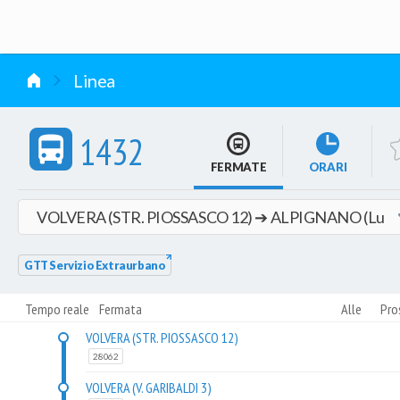
vai al contenuto
Linea
1432
FERMATE
ORARI
GTT Servizio Extraurbano
Tempo reale
Fermata
Alle
Pro
VOLVERA (STR. PIOSSASCO 12)
28062
VOLVERA (V. GARIBALDI 3)