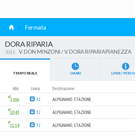
vai al contenuto
Fermata
DORA RIPARIA
V. DON MINZONI / V. DORA RIPARIAPIANEZZA
3215
TEMPO REALE
ORARI
LINEE / PERCO
Alle
Linea
Destinazione
3 min
32
ALPIGNANO, STAZIONE
10:43
32
ALPIGNANO, STAZIONE
11:14
32
ALPIGNANO, STAZIONE