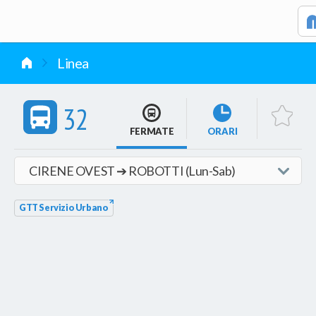
vai al contenuto
Linea
32
FERMATE
ORARI
GTT Servizio Urbano