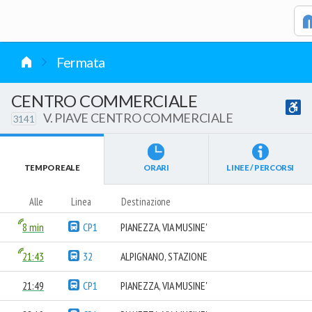
vai al contenuto
Fermata
CENTRO COMMERCIALE
V. PIAVE CENTRO COMMERCIALE
3141
TEMPO REALE
ORARI
LINEE / PERCORSI
Alle
Linea
Destinazione
8 min
CP1
PIANEZZA, VIA MUSINE'
21:43
32
ALPIGNANO, STAZIONE
21:49
CP1
PIANEZZA, VIA MUSINE'