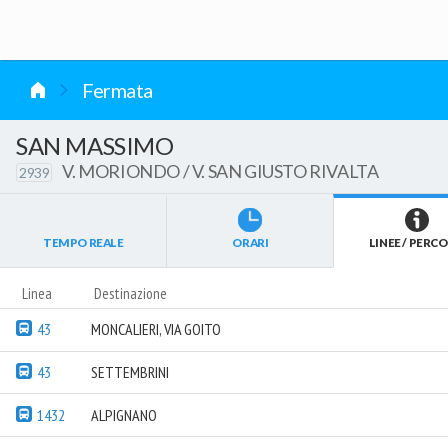
vai al contenuto
Fermata
SAN MASSIMO
V. MORIONDO / V. SAN GIUSTO RIVALTA
2939
TEMPO REALE
ORARI
LINEE / PERCO
Linea
Destinazione
43
MONCALIERI, VIA GOITO
43
SETTEMBRINI
1432
ALPIGNANO