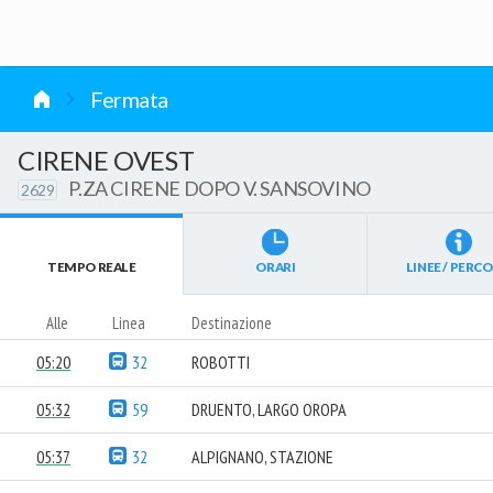
vai al contenuto
Fermata
CIRENE OVEST
P.ZA CIRENE DOPO V. SANSOVINO
2629
TEMPO REALE
ORARI
LINEE / PERCO
Alle
Linea
Destinazione
05:20
32
ROBOTTI
05:32
59
DRUENTO, LARGO OROPA
05:37
32
ALPIGNANO, STAZIONE