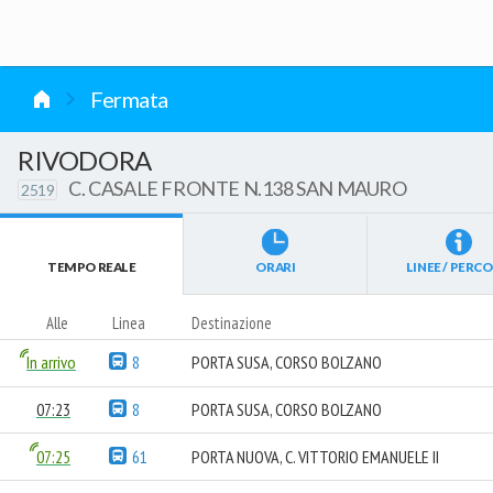
vai al contenuto
Fermata
RIVODORA
C. CASALE FRONTE N.138 SAN MAURO
2519
TEMPO REALE
ORARI
LINEE / PERCO
Alle
Linea
Destinazione
In arrivo
8
PORTA SUSA, CORSO BOLZANO
07:23
8
PORTA SUSA, CORSO BOLZANO
07:25
61
PORTA NUOVA, C. VITTORIO EMANUELE II