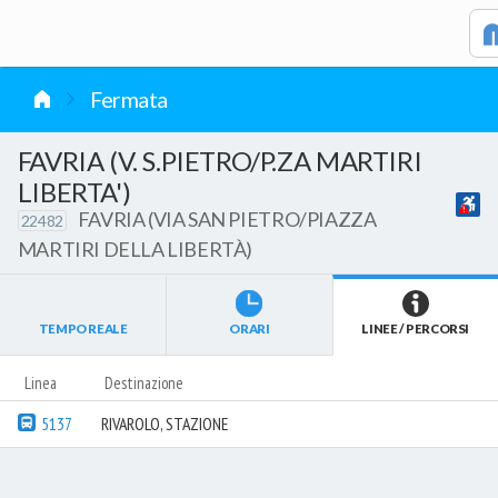
vai al contenuto
Fermata
FAVRIA (V. S.PIETRO/P.ZA MARTIRI
LIBERTA')
FAVRIA (VIA SAN PIETRO/PIAZZA
22482
MARTIRI DELLA LIBERTÀ)
TEMPO REALE
ORARI
LINEE / PERCORSI
Linea
Destinazione
5137
RIVAROLO, STAZIONE