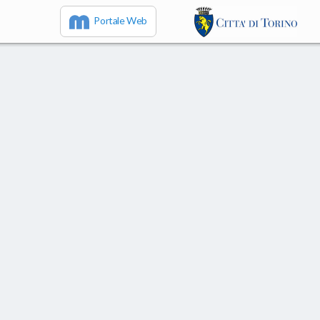
Portale Web
IT
EN
FR