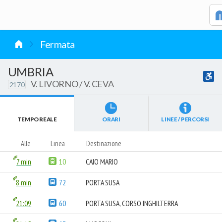
vai al contenuto
Fermata
UMBRIA
V. LIVORNO / V. CEVA
2170
TEMPO REALE
ORARI
LINEE / PERCORSI
Alle
Linea
Destinazione
7 min
10
CAIO MARIO
8 min
72
PORTA SUSA
21:09
60
PORTA SUSA, CORSO INGHILTERRA