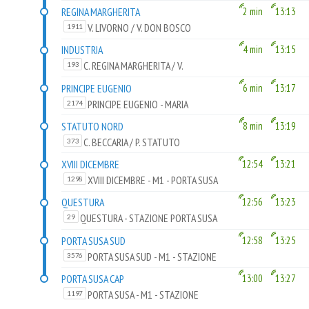
REGINA MARGHERITA
2 min
13:13
V. LIVORNO / V. DON BOSCO
1911
INDUSTRIA
4 min
13:15
C. REGINA MARGHERITA / V.
193
BONZANIGO
PRINCIPE EUGENIO
6 min
13:17
PRINCIPE EUGENIO - MARIA
2174
AUSILIATRICE
STATUTO NORD
8 min
13:19
C. BECCARIA / P. STATUTO
373
XVIII DICEMBRE
12:54
13:21
XVIII DICEMBRE - M1 - PORTA SUSA
1298
QUESTURA
12:56
13:23
QUESTURA - STAZIONE PORTA SUSA
29
PORTA SUSA SUD
12:58
13:25
PORTA SUSA SUD - M1 - STAZIONE
3576
PORTA SUSA CAP
13:00
13:27
PORTA SUSA - M1 - STAZIONE
1197