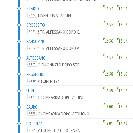
STADIO
12:54
13:12
JUVENTUS STADIUM
2442
GROSSETO
12:55
13:13
STR. ALTESSANO DOPO C.
2621
GROSSETO
SANSOVINO
12:56
13:14
STR. ALTESSANO DOPO V.
2440
SANSOVINO
ALTESSANO
12:57
13:15
C. CINCINNATO DOPO STR.
2158
ALTESSANO
SEGANTINI
12:58
13:16
V. LUINI N.193
2319
LUINI
12:59
13:17
C. LOMBARDIA DOPO V. LUINI
2171
SAURO
13:00
13:18
C. LOMBARDIA DOPO V. FOLIGNO
2172
POTENZA
13:01
13:20
V. LUCENTO / C. POTENZA
2436