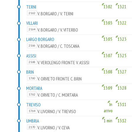
TERNI
13:02
13:21
V. BORGARO / V. TERNI
2162
VILLARI
13:03
13:22
V. BORGARO / V. VITERBO
2164
LARGO BORGARO
13:05
13:23
V. BORGARO / C. TOSCANA
2166
ASSISI
13:07
13:25
V. VEROLENGO FRONTE V. ASSISI
2168
BRIN
13:08
13:27
V. ORVIETO FRONTE C. BRIN
1760
MORTARA
13:09
13:28
V. ORVIETO / C. MORTARA
1762
TREVISO
In
13:11
arrivo
V. LIVORNO / V. TREVISO
1764
UMBRIA
1 min
13:12
V. LIVORNO / V. CEVA
2170