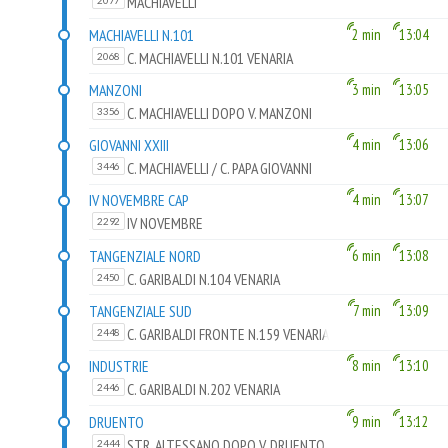
MACHIAVELLI
2077
MACHIAVELLI N.101
2 min
13:04
C. MACHIAVELLI N.101 VENARIA
2068
MANZONI
3 min
13:05
C. MACHIAVELLI DOPO V. MANZONI
3356
GIOVANNI XXIII
4 min
13:06
C. MACHIAVELLI / C. PAPA GIOVANNI
3446
XXIII
IV NOVEMBRE CAP
4 min
13:07
IV NOVEMBRE
2292
TANGENZIALE NORD
6 min
13:08
C. GARIBALDI N.104 VENARIA
2450
TANGENZIALE SUD
7 min
13:09
C. GARIBALDI FRONTE N.159 VENARIA
2448
INDUSTRIE
8 min
13:10
C. GARIBALDI N.202 VENARIA
2446
DRUENTO
9 min
13:12
STR. ALTESSANO DOPO V. DRUENTO
2444