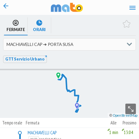
vai al contenuto
FERMATE
ORARI
GTT Servizio Urbano
©
OpenStreetMap
Tempo reale
Fermata
Alle
Prossimo
MACHIAVELLI CAP
1 min
13:04