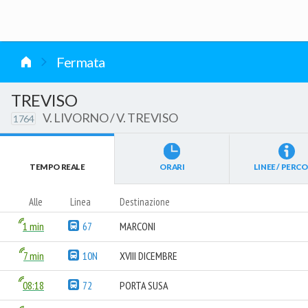
vai al contenuto
Fermata
TREVISO
V. LIVORNO / V. TREVISO
1764
TEMPO REALE
ORARI
LINEE / PERCO
Alle
Linea
Destinazione
1 min
67
MARCONI
7 min
10N
XVIII DICEMBRE
08:18
72
PORTA SUSA