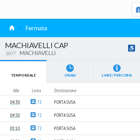
vai al contenuto
Fermata
MACHIAVELLI CAP
MACHIAVELLI
2077
TEMPO REALE
ORARI
LINEE / PERCORSI
Alle
Linea
Destinazione
04:30
72
PORTA SUSA
04:50
72
PORTA SUSA
05:10
72
PORTA SUSA