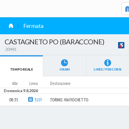
vai al contenuto
Fermata
CASTAGNETO PO (BARACCONE)
20481
TEMPO REALE
ORARI
LINEE / PERCORSI
Alle
Linea
Destinazione
Domenica 9.8.2026
08:35
3107
TORINO, VIA FIOCHETTO