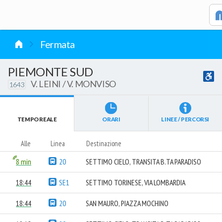
vai al contenuto
Fermata
PIEMONTE SUD
V. LEINI / V. MONVISO
1643
TEMPO REALE
ORARI
LINEE / PERCORSI
Alle
Linea
Destinazione
8 min
20
SETTIMO CIELO, TRANSITA B.TA PARADISO
18:44
SE1
SETTIMO TORINESE, VIA LOMBARDIA
18:44
20
SAN MAURO, PIAZZA MOCHINO