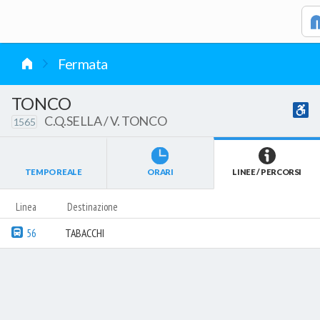
vai al contenuto
Fermata
TONCO
C.Q.SELLA / V. TONCO
1565
TEMPO REALE
ORARI
LINEE / PERCORSI
Linea
Destinazione
56
TABACCHI