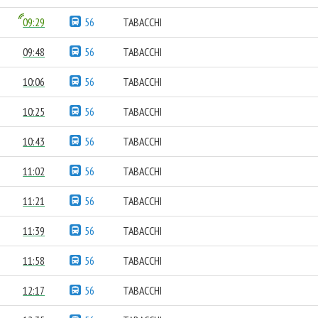
09:29
56
TABACCHI
09:48
56
TABACCHI
10:06
56
TABACCHI
10:25
56
TABACCHI
10:43
56
TABACCHI
11:02
56
TABACCHI
11:21
56
TABACCHI
11:39
56
TABACCHI
11:58
56
TABACCHI
12:17
56
TABACCHI