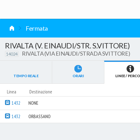
vai al contenuto
Fermata
RIVALTA (V. EINAUDI/STR. S.VITTORE)
RIVALTA (VIA EINAUDI/STRADA SVITTORE)
14024
TEMPO REALE
ORARI
LINEE / PERCO
Linea
Destinazione
1432
NONE
1432
ORBASSANO