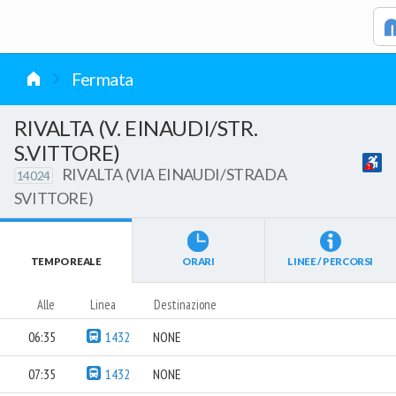
vai al contenuto
Fermata
RIVALTA (V. EINAUDI/STR.
S.VITTORE)
RIVALTA (VIA EINAUDI/STRADA
14024
SVITTORE)
TEMPO REALE
ORARI
LINEE / PERCORSI
Alle
Linea
Destinazione
06:35
1432
NONE
07:35
1432
NONE