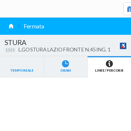
vai al contenuto
Fermata
STURA
L.GO STURA LAZIO FRONTE N.45 ING. 1
1323
TEMPO REALE
ORARI
LINEE / PERCORSI