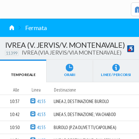
vai al contenuto
Fermata
IVREA (V. JERVIS/V. MONTENAVALE)
IVREA (VIA JERVIS/VIA MONTENAVALE)
11399
TEMPO REALE
ORARI
LINEE / PERCORSI
Alle
Linea
Destinazione
10:37
4155
LINEA 2, DESTINAZIONE BUROLO
10:42
4153
LINEA 5, DESTINAZIONE; VIA CHABOD
10:50
4155
BUROLO (P.ZA OLIVETTI/CAPOLINEA)