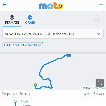
vai al contenuto
FERMATE
ORARI
GTT Servizio Extraurbano
©
OpenStreetMap
Tempo reale
Fermata
Alle
Prossimo
SILVA