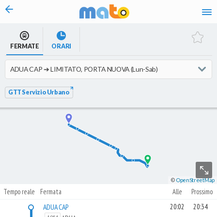
vai al contenuto
FERMATE
ORARI
GTT Servizio Urbano
©
OpenStreetMap
Tempo reale
Fermata
Alle
Prossimo
ADUA CAP
20:02
20:34