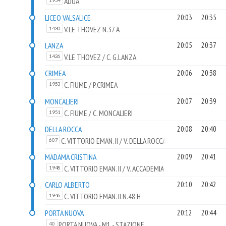
ADUA
1954
LICEO VALSALICE
20:03
20:35
V.LE THOVEZ N.37 A
1430
LANZA
20:05
20:37
V.LE THOVEZ / C. G.LANZA
1426
CRIMEA
20:06
20:38
C. FIUME / P.CRIMEA
1953
MONCALIERI
20:07
20:39
C. FIUME / C. MONCALIERI
1951
DELLA ROCCA
20:08
20:40
C. VITTORIO EMAN. II / V. DELLA ROCCA
607
MADAMA CRISTINA
20:09
20:41
C. VITTORIO EMAN. II / V. ACCADEMIA
1948
ALBERTINA
CARLO ALBERTO
20:10
20:42
C. VITTORIO EMAN. II N.48 H
1946
PORTA NUOVA
20:12
20:44
PORTA NUOVA - M1 - STAZIONE
40