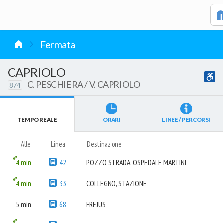
vai al contenuto
Fermata
CAPRIOLO
C. PESCHIERA / V. CAPRIOLO
874
TEMPO REALE
ORARI
LINEE / PERCORSI
Alle
Linea
Destinazione
4 min
42
POZZO STRADA, OSPEDALE MARTINI
4 min
33
COLLEGNO, STAZIONE
5 min
68
FREJUS