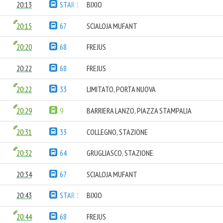
20:13
STAR 1
BIXIO
20:15
67
SCIALOJA MUFANT
20:20
68
FREJUS
20:22
68
FREJUS
20:22
33
LIMITATO, PORTA NUOVA
20:29
9
BARRIERA LANZO, PIAZZA STAMPALIA
20:31
33
COLLEGNO, STAZIONE
20:32
64
GRUGLIASCO, STAZIONE
20:34
67
SCIALOJA MUFANT
20:43
STAR 1
BIXIO
20:44
68
FREJUS