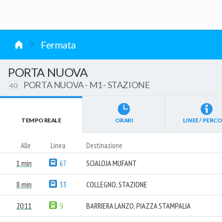
vai al contenuto
Fermata
PORTA NUOVA
PORTA NUOVA - M1 - STAZIONE
40
TEMPO REALE
ORARI
LINEE / PERCO
Alle
Linea
Destinazione
1 min
67
SCIALOJA MUFANT
8 min
33
COLLEGNO, STAZIONE
20:11
9
BARRIERA LANZO, PIAZZA STAMPALIA