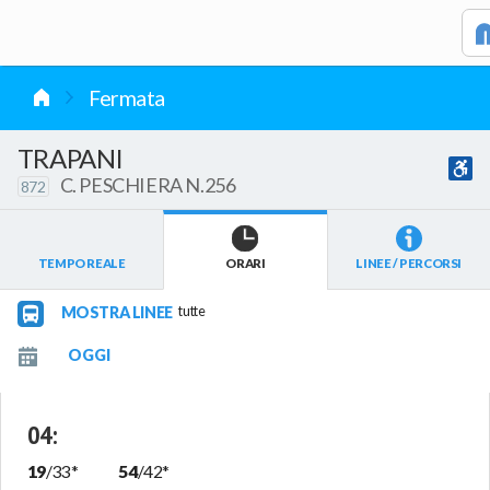
vai al contenuto
Fermata
TRAPANI
C. PESCHIERA N.256
872
TEMPO REALE
ORARI
LINEE / PERCORSI
MOSTRA LINEE
tutte
04
:
19
/
33
*
54
/
42
*