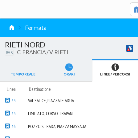
vai al contenuto
Fermata
RIETI NORD
C. FRANCIA / V. RIETI
855
TEMPO REALE
ORARI
LINEE / PERCORSI
Linea
Destinazione
33
VAL SALICE, PIAZZALE ADUA
33
LIMITATO, CORSO TRAPANI
36
POZZO STRADA, PIAZZA MASSAUA