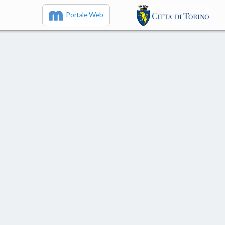
Portale Web
IT
EN
FR