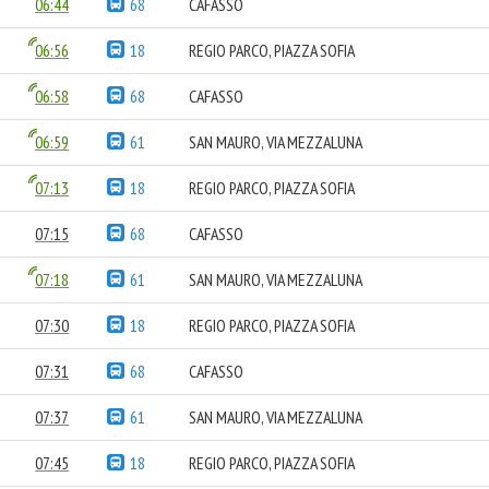
06:44
68
CAFASSO
06:56
18
REGIO PARCO, PIAZZA SOFIA
06:58
68
CAFASSO
06:59
61
SAN MAURO, VIA MEZZALUNA
07:13
18
REGIO PARCO, PIAZZA SOFIA
07:15
68
CAFASSO
07:18
61
SAN MAURO, VIA MEZZALUNA
07:30
18
REGIO PARCO, PIAZZA SOFIA
07:31
68
CAFASSO
07:37
61
SAN MAURO, VIA MEZZALUNA
07:45
18
REGIO PARCO, PIAZZA SOFIA