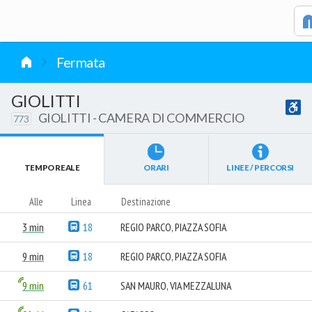
vai al contenuto
Fermata
GIOLITTI
GIOLITTI - CAMERA DI COMMERCIO
773
TEMPO REALE
ORARI
LINEE / PERCORSI
Alle
Linea
Destinazione
3 min
18
REGIO PARCO, PIAZZA SOFIA
9 min
18
REGIO PARCO, PIAZZA SOFIA
9 min
61
SAN MAURO, VIA MEZZALUNA