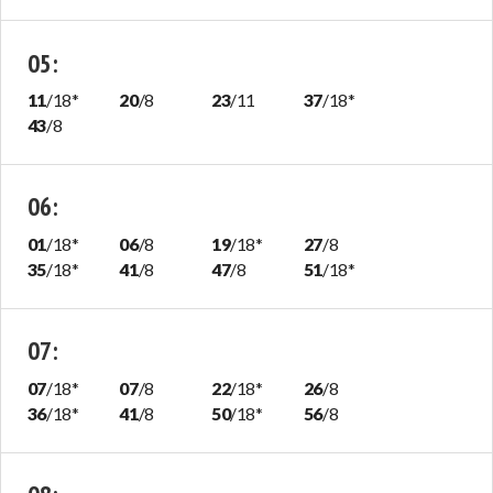
05
:
11
/
18
*
20
/
8
23
/
11
37
/
18
*
43
/
8
06
:
01
/
18
*
06
/
8
19
/
18
*
27
/
8
35
/
18
*
41
/
8
47
/
8
51
/
18
*
07
:
07
/
18
*
07
/
8
22
/
18
*
26
/
8
36
/
18
*
41
/
8
50
/
18
*
56
/
8