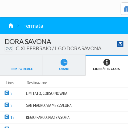
vai al contenuto
Fermata
DORA SAVONA
C. XI FEBBRAIO / L.GO DORA SAVONA
765
TEMPO REALE
ORARI
LINEE / PERCORSI
Linea
Destinazione
8
LIMITATO, CORSO NOVARA
8
SAN MAURO, VIA MEZZALUNA
18
REGIO PARCO, PIAZZA SOFIA