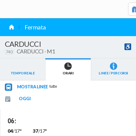
vai al contenuto
Fermata
CARDUCCI
CARDUCCI - M1
740
TEMPO REALE
ORARI
LINEE / PERCORSI
MOSTRA LINEE
tutte
06
:
04
/
17
*
37
/
17
*