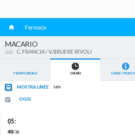
vai al contenuto
Fermata
MACARIO
C. FRANCIA / V. BRUERE RIVOLI
652
TEMPO REALE
ORARI
LINEE / PERCO
MOSTRA LINEE
tutte
05
:
40
/
36