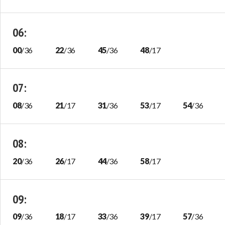
06
:
00
/
36
22
/
36
45
/
36
48
/
17
07
:
08
/
36
21
/
17
31
/
36
53
/
17
54
/
36
08
:
20
/
36
26
/
17
44
/
36
58
/
17
09
:
09
/
36
18
/
17
33
/
36
39
/
17
57
/
36