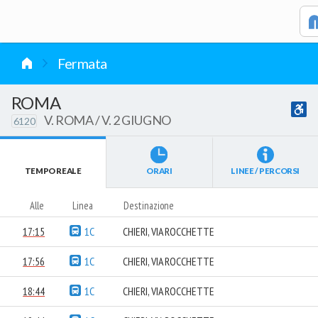
vai al contenuto
Fermata
ROMA
V. ROMA / V. 2 GIUGNO
6120
TEMPO REALE
ORARI
LINEE / PERCORSI
Alle
Linea
Destinazione
17:15
1C
CHIERI, VIA ROCCHETTE
17:56
1C
CHIERI, VIA ROCCHETTE
18:44
1C
CHIERI, VIA ROCCHETTE