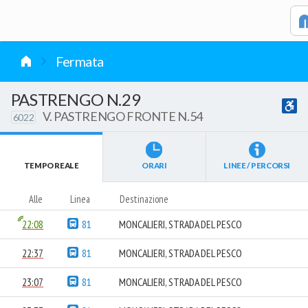
vai al contenuto
Fermata
PASTRENGO N.29
V. PASTRENGO FRONTE N.54
6022
TEMPO REALE
ORARI
LINEE / PERCORSI
Alle
Linea
Destinazione
22:08
81
MONCALIERI, STRADA DEL PESCO
22:37
81
MONCALIERI, STRADA DEL PESCO
23:07
81
MONCALIERI, STRADA DEL PESCO