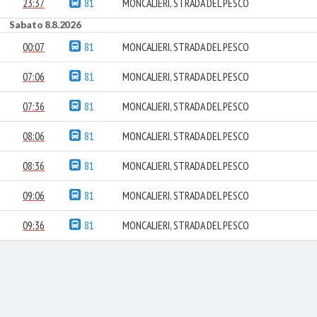
23:37
81
MONCALIERI, STRADA DEL PESCO
Sabato 8.8.2026
00:07
81
MONCALIERI, STRADA DEL PESCO
07:06
81
MONCALIERI, STRADA DEL PESCO
07:36
81
MONCALIERI, STRADA DEL PESCO
08:06
81
MONCALIERI, STRADA DEL PESCO
08:36
81
MONCALIERI, STRADA DEL PESCO
09:06
81
MONCALIERI, STRADA DEL PESCO
09:36
81
MONCALIERI, STRADA DEL PESCO