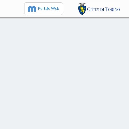
Portale Web
IT
EN
FR