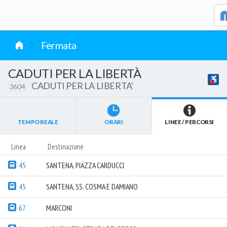
vai al contenuto
Fermata
CADUTI PER LA LIBERTÀ
CADUTI PER LA LIBERTA'
3604
TEMPO REALE
ORARI
LINEE / PERCORSI
Linea
Destinazione
45
SANTENA, PIAZZA CARDUCCI
45
SANTENA, SS. COSMA E DAMIANO
67
MARCONI