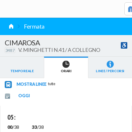
vai al contenuto
Fermata
CIMAROSA
V. MINGHETTI N.41 / A COLLEGNO
3487
TEMPO REALE
ORARI
LINEE / PERCORSI
MOSTRA LINEE
tutte
05
:
00
/
38
33
/
38