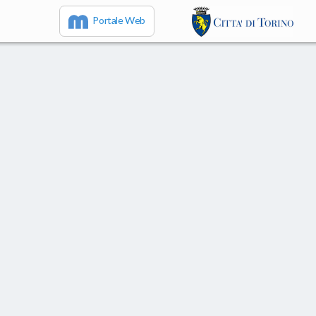
Portale Web
IT
EN
FR