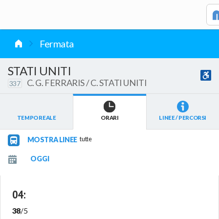
vai al contenuto
Fermata
STATI UNITI
C. G. FERRARIS / C. STATI UNITI
337
TEMPO REALE
ORARI
LINEE / PERCORSI
MOSTRA LINEE
tutte
04
:
38
/
5