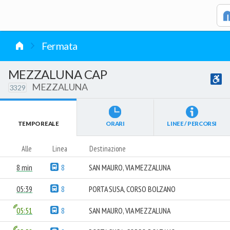
vai al contenuto
Fermata
MEZZALUNA CAP
MEZZALUNA
3329
TEMPO REALE
ORARI
LINEE / PERCORSI
Alle
Linea
Destinazione
8 min
8
SAN MAURO, VIA MEZZALUNA
05:39
8
PORTA SUSA, CORSO BOLZANO
05:51
8
SAN MAURO, VIA MEZZALUNA