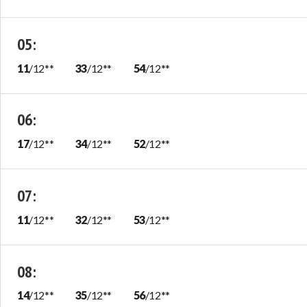
05
:
11
/
12
**
33
/
12
**
54
/
12
**
06
:
17
/
12
**
34
/
12
**
52
/
12
**
07
:
11
/
12
**
32
/
12
**
53
/
12
**
08
:
14
/
12
**
35
/
12
**
56
/
12
**