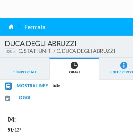
vai al contenuto
Fermata
DUCA DEGLI ABRUZZI
C. STATI UNITI / C. DUCA DEGLI ABRUZZI
3285
TEMPO REALE
ORARI
LINEE / PERCO
MOSTRA LINEE
tutte
04
:
51
/
12
*