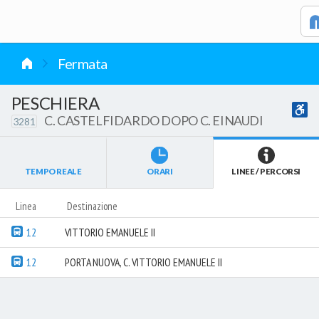
vai al contenuto
Fermata
PESCHIERA
C. CASTELFIDARDO DOPO C. EINAUDI
3281
TEMPO REALE
ORARI
LINEE / PERCORSI
Linea
Destinazione
12
VITTORIO EMANUELE II
12
PORTA NUOVA, C. VITTORIO EMANUELE II